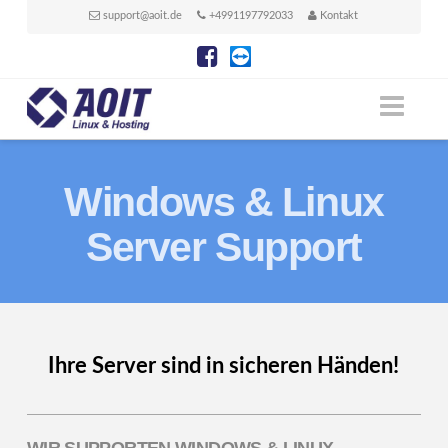
support@aoit.de
+4991197792033
Kontakt
Linux
Nav
Administration
Windows & Linux
aus
Server Support
einer
Ihre Server sind in sicheren Händen!
Hand
WIR SUPPORTEN WINDOWS & LINUX