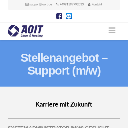
support@aoit.de
+4991197792033
Kontakt
Linux
Nav
Administration
Stellenangebot –
aus
Support (m/w)
einer
Karriere mit Zukunft
Hand
SYSTEM ADMINISTRATOR (M/W) GESUCHT